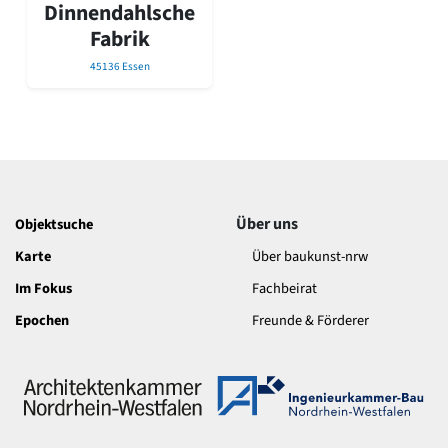
David Chipperfield
Dinnendahlsche
Harald Deilmann
Fabrik
Gottfried Böhm
45136 Essen
Schneider von Esleben
Peter Behrens
Auszeichnung vorbildlicher Bauten NRW 2020
Big Beautiful Buildings (Großbauten der Nachkriegszeit)
Epochen
Gesamtübersicht...
Gegenwart
Über uns
Objektsuche
Postmoderne
Karte
Über baukunst-nrw
1950er-70er Jahre
Moderne
Im Fokus
Fachbeirat
Reformarchitektur
Epochen
Freunde & Förderer
Jugendstil
Historismus
Klassizismus
Barock
Renaissance
Gotik