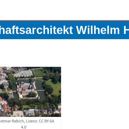
aftsarchitekt Wilhelm 
ietmar Rabich, Lizenz:
CC BY-SA
4.0