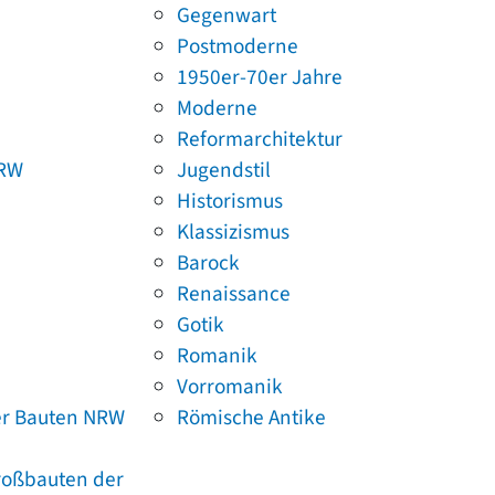
Gegenwart
Postmoderne
1950er-70er Jahre
Moderne
Reformarchitektur
NRW
Jugendstil
Historismus
Klassizismus
Barock
Renaissance
Gotik
Romanik
Vorromanik
er Bauten NRW
Römische Antike
Großbauten der