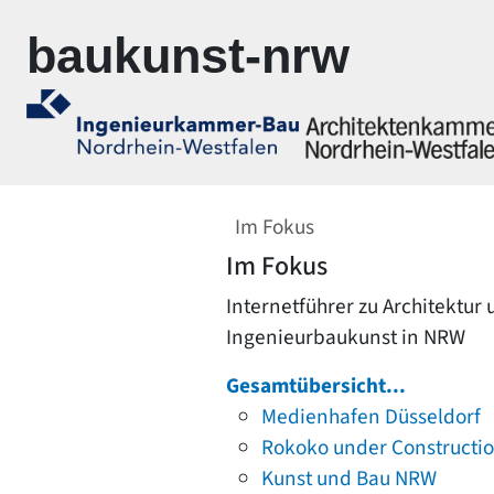
Zur Navigation springen
Zum Inhalt springen
baukunst-nrw
Im Fokus
Im Fokus
Internetführer zu Architektur
Ingenieurbaukunst in NRW
Gesamtübersicht...
Medienhafen Düsseldorf
Rokoko under Constructi
Kunst und Bau NRW