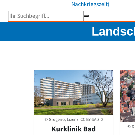
Nachkriegszeit)
Suchbegriff eingeben
Landsch
© Grugerio, Lizenz:
CC BY-SA 3.0
© D
Kurklinik Bad