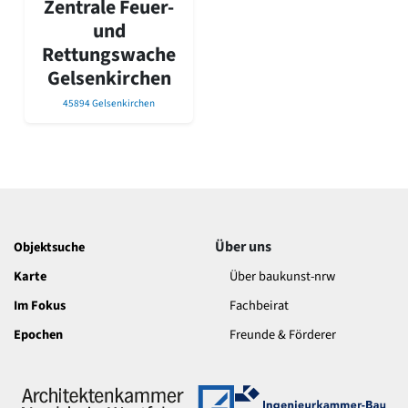
Zentrale Feuer-
David Chipperfield
Harald Deilmann
und
Gottfried Böhm
Rettungswache
Schneider von Esleben
Gelsenkirchen
Peter Behrens
45894 Gelsenkirchen
Auszeichnung vorbildlicher Bauten NRW 2020
Big Beautiful Buildings (Großbauten der Nachkriegszeit)
Epochen
Gesamtübersicht...
Gegenwart
Postmoderne
1950er-70er Jahre
Über uns
Objektsuche
Moderne
Karte
Über baukunst-nrw
Reformarchitektur
Jugendstil
Im Fokus
Fachbeirat
Historismus
Epochen
Freunde & Förderer
Klassizismus
Barock
Renaissance
Gotik