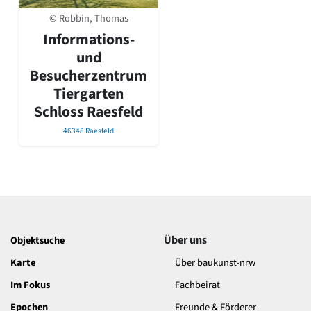
David Chipperfield
© Robbin, Thomas
Harald Deilmann
Gottfried Böhm
Informations-
Schneider von Esleben
und
Peter Behrens
Besucherzentrum
Auszeichnung vorbildlicher Bauten NRW 2020
Tiergarten
Big Beautiful Buildings (Großbauten der Nachkriegszeit)
Schloss Raesfeld
Epochen
46348 Raesfeld
Gesamtübersicht...
Gegenwart
Postmoderne
1950er-70er Jahre
Moderne
Reformarchitektur
Jugendstil
Über uns
Objektsuche
Historismus
Klassizismus
Karte
Über baukunst-nrw
Barock
Im Fokus
Fachbeirat
Renaissance
Gotik
Epochen
Freunde & Förderer