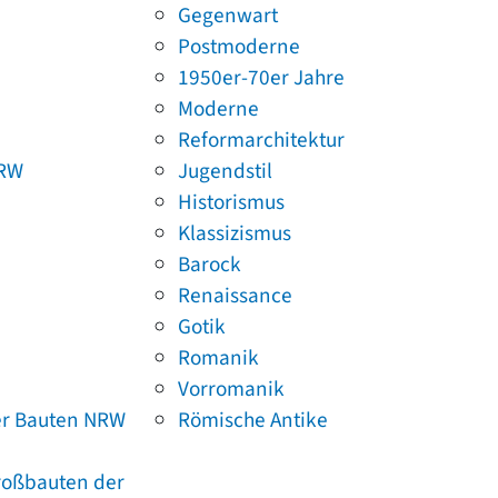
Gegenwart
Postmoderne
1950er-70er Jahre
Moderne
Reformarchitektur
NRW
Jugendstil
Historismus
Klassizismus
Barock
Renaissance
Gotik
Romanik
Vorromanik
er Bauten NRW
Römische Antike
Großbauten der