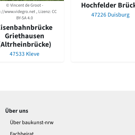
Hochfelder Brüc
© Vincent de Groot -
://www.videgro.net , Lizenz:
CC
47226 Duisburg
BY-SA 4.0
Eisenbahnbrücke
Griethausen
(Altrheinbrücke)
47533 Kleve
Über uns
Über baukunst-nrw
Fachbeirat