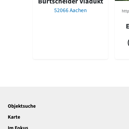
Burtscheider Viadukt
52066 Aachen
http
Objektsuche
Karte
Im Fokus