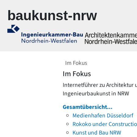
Zur Navigation springen
Zum Inhalt springen
baukunst-nrw
Im Fokus
Im Fokus
Internetführer zu Architektur
Ingenieurbaukunst in NRW
Gesamtübersicht...
Medienhafen Düsseldorf
Rokoko under Constructi
Kunst und Bau NRW