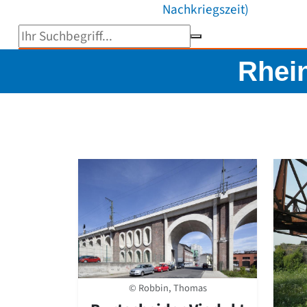
Nachkriegszeit)
Suchbegriff eingeben
Rhei
© Robbin, Thomas