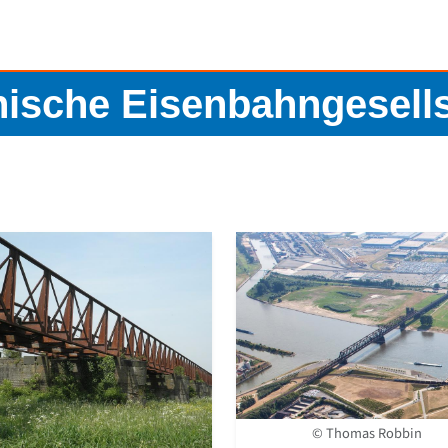
nische Eisenbahngesells
© Thomas Robbin