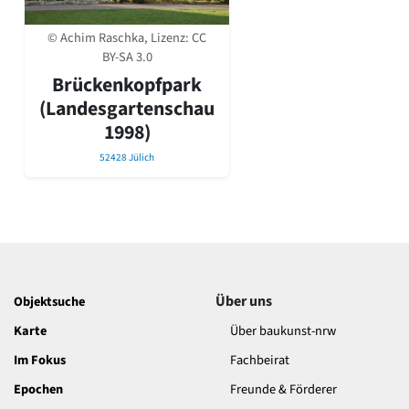
David Chipperfield
Harald Deilmann
© Achim Raschka, Lizenz:
CC
Gottfried Böhm
BY-SA 3.0
Schneider von Esleben
Brückenkopfpark
Peter Behrens
(Landesgartenschau
Auszeichnung vorbildlicher Bauten NRW 2020
Big Beautiful Buildings (Großbauten der Nachkriegszeit)
1998)
Epochen
52428 Jülich
Gesamtübersicht...
Gegenwart
Postmoderne
1950er-70er Jahre
Moderne
Reformarchitektur
Über uns
Objektsuche
Jugendstil
Historismus
Karte
Über baukunst-nrw
Klassizismus
Im Fokus
Fachbeirat
Barock
Renaissance
Epochen
Freunde & Förderer
Gotik