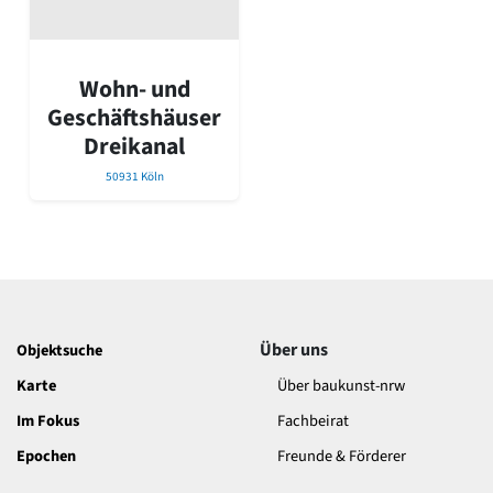
David Chipperfield
Harald Deilmann
Gottfried Böhm
Schneider von Esleben
Wohn- und
Peter Behrens
Geschäftshäuser
Auszeichnung vorbildlicher Bauten NRW 2020
Dreikanal
Big Beautiful Buildings (Großbauten der Nachkriegszeit)
50931 Köln
Epochen
Gesamtübersicht...
Gegenwart
Postmoderne
1950er-70er Jahre
Moderne
Reformarchitektur
Über uns
Objektsuche
Jugendstil
Karte
Über baukunst-nrw
Historismus
Klassizismus
Im Fokus
Fachbeirat
Barock
Epochen
Freunde & Förderer
Renaissance
Gotik