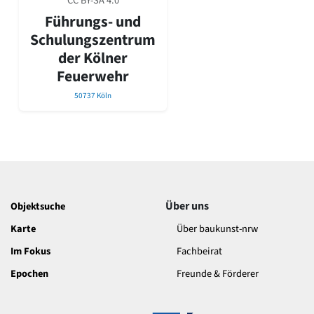
CC BY-SA 4.0
David Chipperfield
Führungs- und
Harald Deilmann
Gottfried Böhm
Schulungszentrum
Schneider von Esleben
der Kölner
Peter Behrens
Feuerwehr
Auszeichnung vorbildlicher Bauten NRW 2020
50737 Köln
Big Beautiful Buildings (Großbauten der Nachkriegszeit)
Epochen
Gesamtübersicht...
Gegenwart
Postmoderne
1950er-70er Jahre
Moderne
Über uns
Objektsuche
Reformarchitektur
Karte
Über baukunst-nrw
Jugendstil
Historismus
Im Fokus
Fachbeirat
Klassizismus
Epochen
Freunde & Förderer
Barock
Renaissance
Gotik