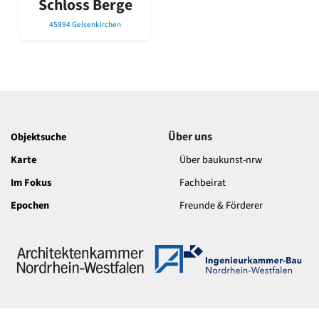
Schloss Berge
David Chipperfield
Harald Deilmann
45894 Gelsenkirchen
Gottfried Böhm
Schneider von Esleben
Peter Behrens
Auszeichnung vorbildlicher Bauten NRW 2020
Big Beautiful Buildings (Großbauten der Nachkriegszeit)
Epochen
Über uns
Objektsuche
Gesamtübersicht...
Gegenwart
Karte
Über baukunst-nrw
Postmoderne
Im Fokus
Fachbeirat
1950er-70er Jahre
Moderne
Epochen
Freunde & Förderer
Reformarchitektur
Jugendstil
Historismus
Klassizismus
Barock
Renaissance
Gotik