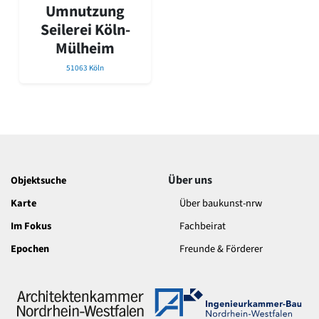
David Chipperfield
Umnutzung
Harald Deilmann
Seilerei Köln-
Gottfried Böhm
Mülheim
Schneider von Esleben
Peter Behrens
51063 Köln
Auszeichnung vorbildlicher Bauten NRW 2020
Big Beautiful Buildings (Großbauten der Nachkriegszeit)
Epochen
Gesamtübersicht...
Gegenwart
Postmoderne
Über uns
Objektsuche
1950er-70er Jahre
Karte
Über baukunst-nrw
Moderne
Reformarchitektur
Im Fokus
Fachbeirat
Jugendstil
Epochen
Freunde & Förderer
Historismus
Klassizismus
Barock
Renaissance
Gotik