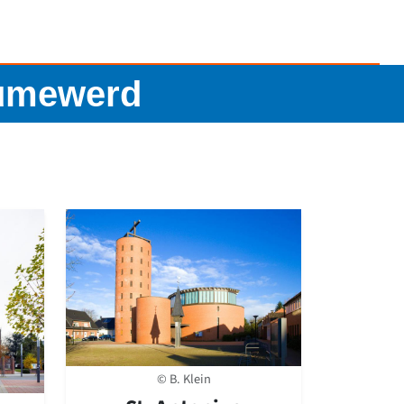
aumewerd
© B. Klein