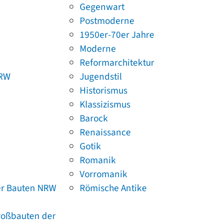
Gegenwart
Postmoderne
1950er-70er Jahre
Moderne
Reformarchitektur
NRW
Jugendstil
Historismus
Klassizismus
Barock
Renaissance
Gotik
Romanik
Vorromanik
er Bauten NRW
Römische Antike
Großbauten der