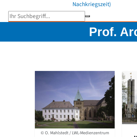
Nachkriegszeit)
Suchbegriff eingeben
Prof. A
© O. Mahlstedt / LWL-Medienzentrum