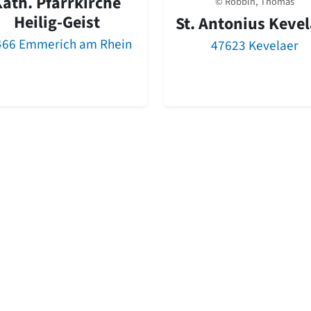
ath. Pfarrkirche
© Robbin, Thomas
Heilig-Geist
St. Antonius Kevel
466 Emmerich am Rhein
47623 Kevelaer