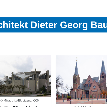
rchitekt Dieter Georg B
© MiraculixHB, Lizenz:
CC0