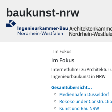
Zur Navigation springen
Zum Inhalt springen
baukunst-nrw
Im Fokus
Im Fokus
Internetführer zu Architektur
Ingenieurbaukunst in NRW
Gesamtübersicht...
Medienhafen Düsseldorf
Rokoko under Constructi
Kunst und Bau NRW