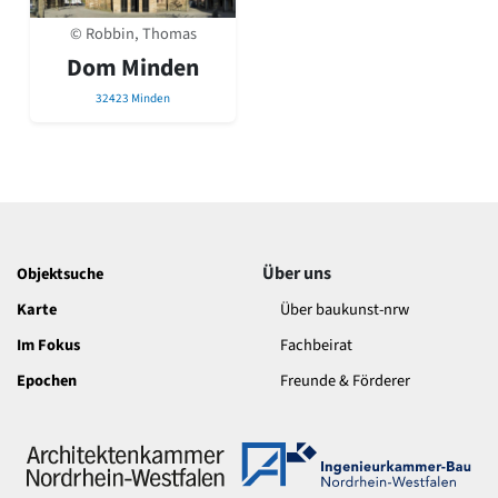
David Chipperfield
Harald Deilmann
© Robbin, Thomas
Gottfried Böhm
Dom Minden
Schneider von Esleben
32423 Minden
Peter Behrens
Auszeichnung vorbildlicher Bauten NRW 2020
Big Beautiful Buildings (Großbauten der Nachkriegszeit)
Epochen
Gesamtübersicht...
Gegenwart
Postmoderne
Über uns
Objektsuche
1950er-70er Jahre
Karte
Über baukunst-nrw
Moderne
Reformarchitektur
Im Fokus
Fachbeirat
Jugendstil
Epochen
Freunde & Förderer
Historismus
Klassizismus
Barock
Renaissance
Gotik