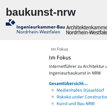
Zur Navigation springen
Zum Inhalt springen
baukunst-nrw
Im Fokus
Im Fokus
Internetführer zu Architektur
Ingenieurbaukunst in NRW
Gesamtübersicht...
Medienhafen Düsseldorf
Rokoko under Constructi
Kunst und Bau NRW