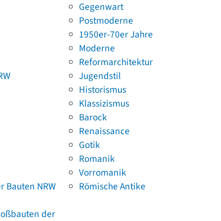
Gegenwart
Postmoderne
1950er-70er Jahre
Moderne
Reformarchitektur
NRW
Jugendstil
Historismus
Klassizismus
Barock
Renaissance
Gotik
Romanik
Vorromanik
er Bauten NRW
Römische Antike
Großbauten der