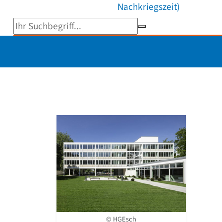
Nachkriegszeit)
Suchbegriff eingeben
© HGEsch