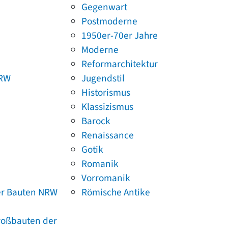
Gegenwart
Postmoderne
1950er-70er Jahre
Moderne
Reformarchitektur
NRW
Jugendstil
Historismus
Klassizismus
Barock
Renaissance
Gotik
Romanik
Vorromanik
er Bauten NRW
Römische Antike
Großbauten der