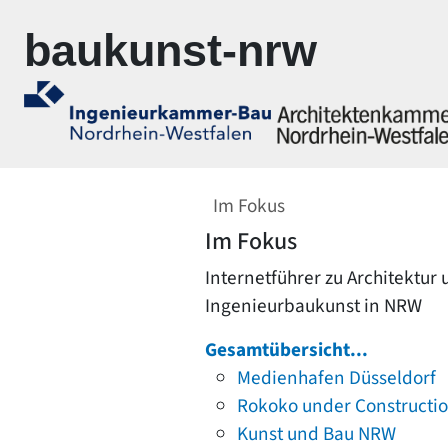
Zur Navigation springen
Zum Inhalt springen
baukunst-nrw
Im Fokus
Im Fokus
Internetführer zu Architektur
Ingenieurbaukunst in NRW
Gesamtübersicht...
Medienhafen Düsseldorf
Rokoko under Constructi
Kunst und Bau NRW