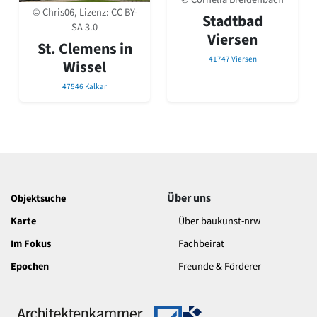
David Chipperfield
© Chris06, Lizenz:
CC BY-
Stadtbad
Harald Deilmann
SA 3.0
Viersen
Gottfried Böhm
St. Clemens in
Schneider von Esleben
41747 Viersen
Wissel
Peter Behrens
Auszeichnung vorbildlicher Bauten NRW 2020
47546 Kalkar
Big Beautiful Buildings (Großbauten der Nachkriegszeit)
Epochen
Gesamtübersicht...
Gegenwart
Postmoderne
1950er-70er Jahre
Über uns
Objektsuche
Moderne
Reformarchitektur
Karte
Über baukunst-nrw
Jugendstil
Im Fokus
Fachbeirat
Historismus
Klassizismus
Epochen
Freunde & Förderer
Barock
Renaissance
Gotik