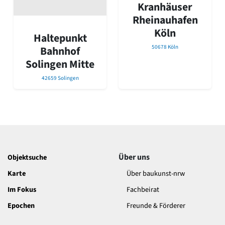
David Chipperfield
Kranhäuser
Harald Deilmann
Rheinauhafen
Gottfried Böhm
Köln
Haltepunkt
Schneider von Esleben
Peter Behrens
50678 Köln
Bahnhof
Auszeichnung vorbildlicher Bauten NRW 2020
Solingen Mitte
Big Beautiful Buildings (Großbauten der Nachkriegszeit)
42659 Solingen
Epochen
Gesamtübersicht...
Gegenwart
Postmoderne
1950er-70er Jahre
Moderne
Reformarchitektur
Über uns
Objektsuche
Jugendstil
Karte
Über baukunst-nrw
Historismus
Klassizismus
Im Fokus
Fachbeirat
Barock
Epochen
Freunde & Förderer
Renaissance
Gotik