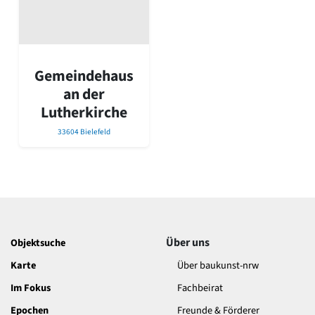
David Chipperfield
Harald Deilmann
Gottfried Böhm
Schneider von Esleben
Peter Behrens
Gemeindehaus
Auszeichnung vorbildlicher Bauten NRW 2020
an der
Big Beautiful Buildings (Großbauten der Nachkriegszeit)
Lutherkirche
Epochen
33604 Bielefeld
Gesamtübersicht...
Gegenwart
Postmoderne
1950er-70er Jahre
Moderne
Reformarchitektur
Jugendstil
Über uns
Objektsuche
Historismus
Klassizismus
Karte
Über baukunst-nrw
Barock
Im Fokus
Fachbeirat
Renaissance
Epochen
Gotik
Freunde & Förderer