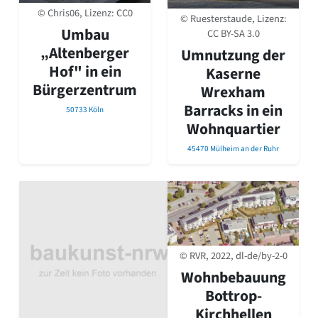
© Chris06, Lizenz:
CC0
© Ruesterstaude, Lizenz:
Umbau
CC BY-SA 3.0
„Altenberger
Umnutzung der
Hof" in ein
Kaserne
Bürgerzentrum
Wrexham
Barracks in ein
50733 Köln
Wohnquartier
45470 Mülheim an der Ruhr
© RVR, 2022, dl-de/by-2-0
Wohnbebauung
Bottrop-
Kirchhellen