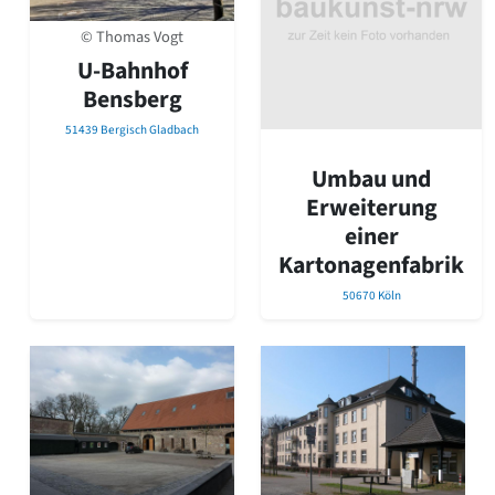
Romanik
© Thomas Vogt
Vorromanik
Römische Antike
U-Bahnhof
Bensberg
Über uns
Über baukunst-nrw
51439 Bergisch Gladbach
Fachbeirat
Umbau und
Freunde & Förderer
Erweiterung
Kontakt
Impressum
einer
Datenschutz
Kartonagenfabrik
Suchbegriff eingeben
50670 Köln