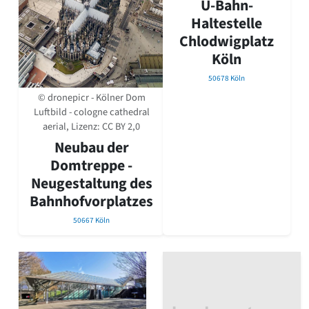
U-Bahn-
David Chipperfield
Harald Deilmann
Haltestelle
Gottfried Böhm
Chlodwigplatz
Schneider von Esleben
Köln
Peter Behrens
50678 Köln
Auszeichnung vorbildlicher Bauten NRW 2020
Big Beautiful Buildings (Großbauten der Nachkriegszeit)
© dronepicr - Kölner Dom
Luftbild - cologne cathedral
Epochen
aerial, Lizenz:
CC BY 2,0
Gesamtübersicht...
Neubau der
Gegenwart
Domtreppe -
Postmoderne
Neugestaltung des
1950er-70er Jahre
Moderne
Bahnhofvorplatzes
Reformarchitektur
50667 Köln
Jugendstil
Historismus
Klassizismus
Barock
Renaissance
Gotik