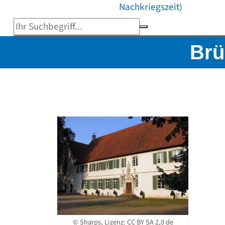
Nachkriegszeit)
Suchbegriff eingeben
Brü
© Sharps, Lizenz:
CC BY SA 2,0 de