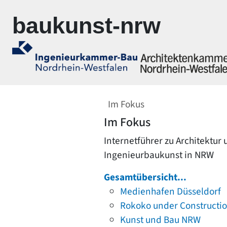
Zur Navigation springen
Zum Inhalt springen
baukunst-nrw
Im Fokus
Im Fokus
Internetführer zu Architektur
Ingenieurbaukunst in NRW
Gesamtübersicht...
Medienhafen Düsseldorf
Rokoko under Constructi
Kunst und Bau NRW