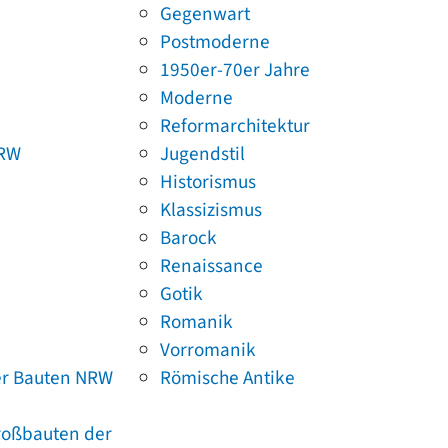
Gegenwart
Postmoderne
1950er-70er Jahre
Moderne
Reformarchitektur
NRW
Jugendstil
Historismus
Klassizismus
Barock
Renaissance
Gotik
Romanik
Vorromanik
er Bauten NRW
Römische Antike
Großbauten der