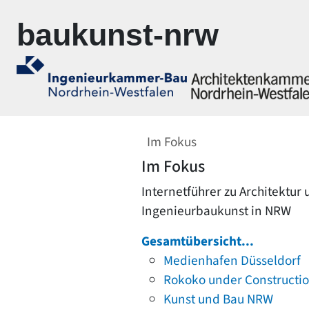
Zur Navigation springen
Zum Inhalt springen
baukunst-nrw
Im Fokus
Im Fokus
Internetführer zu Architektur
Ingenieurbaukunst in NRW
Gesamtübersicht...
Medienhafen Düsseldorf
Rokoko under Constructi
Kunst und Bau NRW