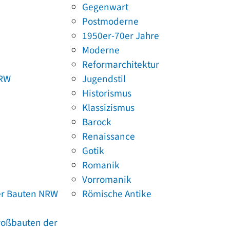
Gegenwart
Postmoderne
1950er-70er Jahre
Moderne
Reformarchitektur
NRW
Jugendstil
Historismus
Klassizismus
Barock
Renaissance
Gotik
Romanik
Vorromanik
er Bauten NRW
Römische Antike
Großbauten der