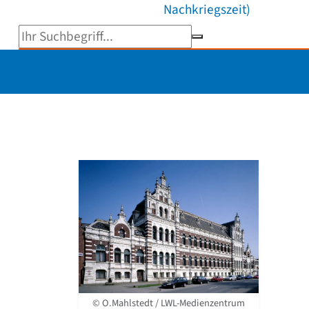
Nachkriegszeit)
Suchbegriff eingeben
© O.Mahlstedt / LWL-Medienzentrum