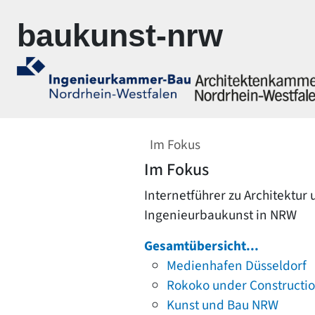
Zur Navigation springen
Zum Inhalt springen
baukunst-nrw
Im Fokus
Im Fokus
Internetführer zu Architektur
Ingenieurbaukunst in NRW
Gesamtübersicht...
Medienhafen Düsseldorf
Rokoko under Constructi
Kunst und Bau NRW