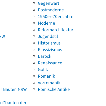
Gegenwart
Postmoderne
1950er-70er Jahre
Moderne
Reformarchitektur
NRW
Jugendstil
Historismus
Klassizismus
Barock
Renaissance
Gotik
Romanik
Vorromanik
er Bauten NRW
Römische Antike
Großbauten der