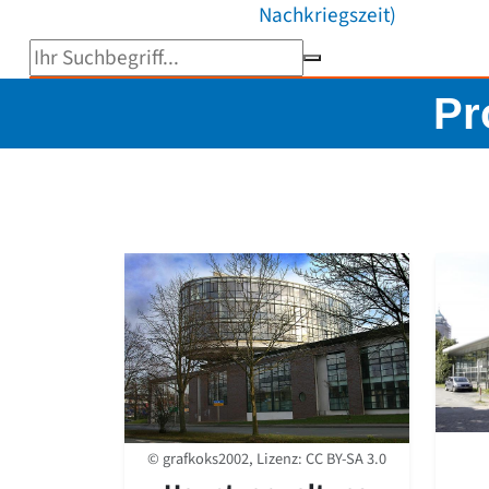
Nachkriegszeit)
Suchbegriff eingeben
Pr
© grafkoks2002, Lizenz:
CC BY-SA 3.0