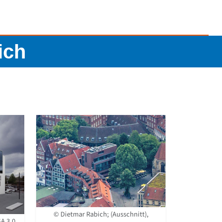
ich
© Dietmar Rabich; (Ausschnitt),
A 3.0