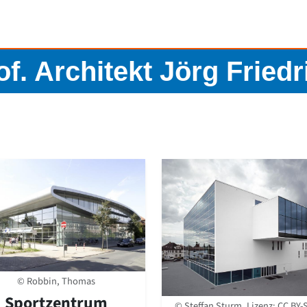
of. Architekt Jörg Friedr
© Robbin, Thomas
Sportzentrum
© Steffan Sturm, Lizenz:
CC BY-S