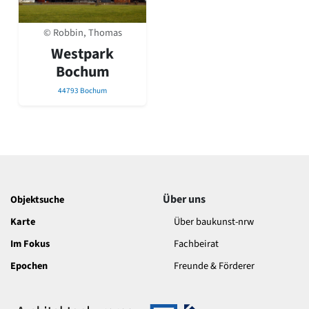
David Chipperfield
Harald Deilmann
© Robbin, Thomas
Gottfried Böhm
Schneider von Esleben
Westpark
Peter Behrens
Bochum
Auszeichnung vorbildlicher Bauten NRW 2020
44793 Bochum
Big Beautiful Buildings (Großbauten der Nachkriegszeit)
Epochen
Gesamtübersicht...
Gegenwart
Postmoderne
1950er-70er Jahre
Moderne
Über uns
Objektsuche
Reformarchitektur
Karte
Über baukunst-nrw
Jugendstil
Historismus
Im Fokus
Fachbeirat
Klassizismus
Epochen
Freunde & Förderer
Barock
Renaissance
Gotik