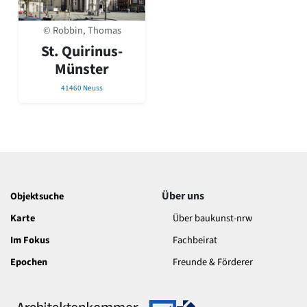
David Chipperfield
Harald Deilmann
© Robbin, Thomas
Gottfried Böhm
St. Quirinus-
Schneider von Esleben
Peter Behrens
Münster
Auszeichnung vorbildlicher Bauten NRW 2020
41460 Neuss
Big Beautiful Buildings (Großbauten der Nachkriegszeit)
Epochen
Gesamtübersicht...
Gegenwart
Postmoderne
1950er-70er Jahre
Über uns
Objektsuche
Moderne
Reformarchitektur
Karte
Über baukunst-nrw
Jugendstil
Im Fokus
Fachbeirat
Historismus
Klassizismus
Epochen
Freunde & Förderer
Barock
Renaissance
Gotik