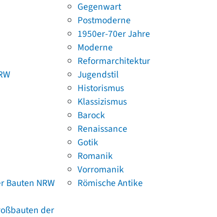
Gegenwart
Postmoderne
1950er-70er Jahre
Moderne
Reformarchitektur
NRW
Jugendstil
Historismus
Klassizismus
Barock
Renaissance
Gotik
Romanik
Vorromanik
er Bauten NRW
Römische Antike
Großbauten der