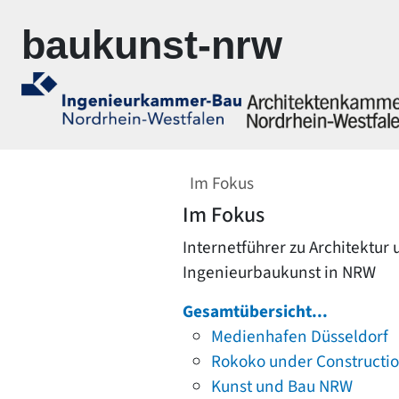
Zur Navigation springen
Zum Inhalt springen
baukunst-nrw
Im Fokus
Im Fokus
Internetführer zu Architektur
Ingenieurbaukunst in NRW
Gesamtübersicht...
Medienhafen Düsseldorf
Rokoko under Constructi
Kunst und Bau NRW