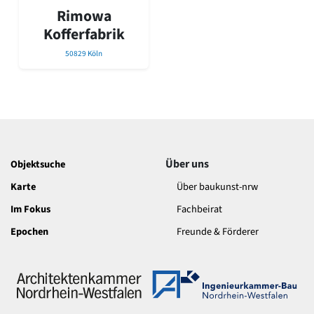
David Chipperfield
Rimowa
Harald Deilmann
Kofferfabrik
Gottfried Böhm
Schneider von Esleben
50829 Köln
Peter Behrens
Auszeichnung vorbildlicher Bauten NRW 2020
Big Beautiful Buildings (Großbauten der Nachkriegszeit)
Epochen
Gesamtübersicht...
Gegenwart
Über uns
Objektsuche
Postmoderne
1950er-70er Jahre
Karte
Über baukunst-nrw
Moderne
Im Fokus
Fachbeirat
Reformarchitektur
Epochen
Freunde & Förderer
Jugendstil
Historismus
Klassizismus
Barock
Renaissance
Gotik