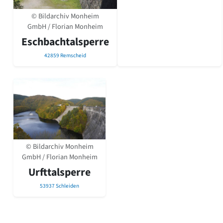
Romanik
© Bildarchiv Monheim
Vorromanik
GmbH / Florian Monheim
Römische Antike
Eschbachtalsperre
Über uns
42859 Remscheid
Über baukunst-nrw
Fachbeirat
Freunde & Förderer
Kontakt
Impressum
Datenschutz
Suchbegriff eingeben
© Bildarchiv Monheim
GmbH / Florian Monheim
Urfttalsperre
53937 Schleiden