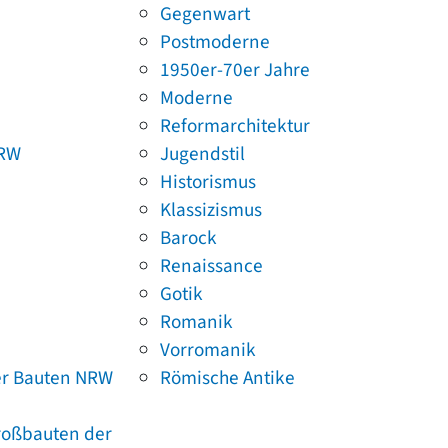
Gegenwart
Postmoderne
1950er-70er Jahre
Moderne
Reformarchitektur
NRW
Jugendstil
Historismus
Klassizismus
Barock
Renaissance
Gotik
Romanik
Vorromanik
er Bauten NRW
Römische Antike
Großbauten der