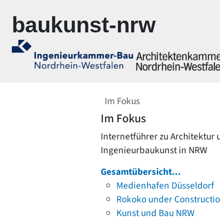
Zur Navigation springen
Zum Inhalt springen
baukunst-nrw
Im Fokus
Im Fokus
Internetführer zu Architektur
Ingenieurbaukunst in NRW
Gesamtübersicht...
Medienhafen Düsseldorf
Rokoko under Constructi
Kunst und Bau NRW