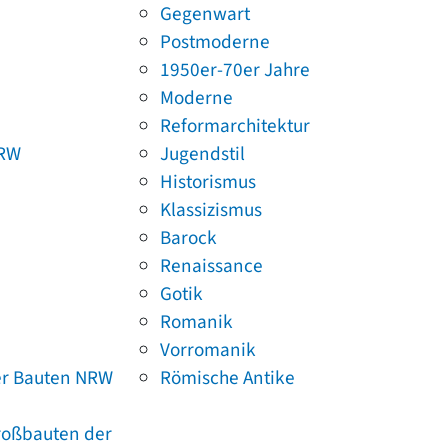
Gegenwart
Postmoderne
1950er-70er Jahre
Moderne
Reformarchitektur
NRW
Jugendstil
Historismus
Klassizismus
Barock
Renaissance
Gotik
Romanik
Vorromanik
er Bauten NRW
Römische Antike
Großbauten der