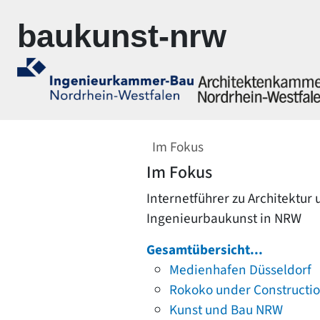
Zur Navigation springen
Zum Inhalt springen
baukunst-nrw
Im Fokus
Im Fokus
Internetführer zu Architektur
Ingenieurbaukunst in NRW
Gesamtübersicht...
Medienhafen Düsseldorf
Rokoko under Constructi
Kunst und Bau NRW