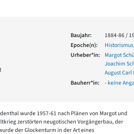
Baujahr:
1884-86 / 1
Epoche(n):
Historismus
Urheber*in:
Margot Sch
Joachim Sc
t
August Carl
Bauherr*in:
- keine Ang
Lindenthal wurde 1957-61 nach Plänen von Margot und
tkrieg zerstörten neugotischen Vorgängerbau, der
urde der Glockenturm in der Art eines