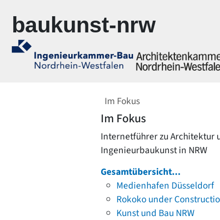
Zur Navigation springen
Zum Inhalt springen
baukunst-nrw
Im Fokus
Im Fokus
Internetführer zu Architektur
Ingenieurbaukunst in NRW
Gesamtübersicht...
Medienhafen Düsseldorf
Rokoko under Constructi
Kunst und Bau NRW