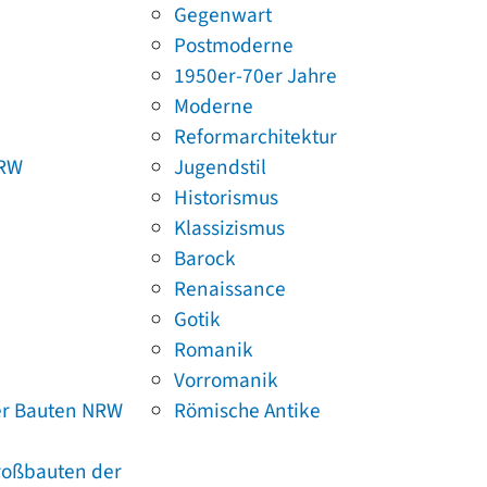
Gegenwart
Postmoderne
1950er-70er Jahre
Moderne
Reformarchitektur
NRW
Jugendstil
Historismus
Klassizismus
Barock
Renaissance
Gotik
Romanik
Vorromanik
er Bauten NRW
Römische Antike
Großbauten der