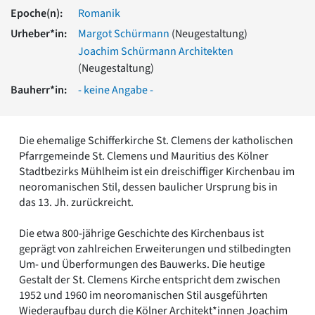
Romanik
Epoche(n):
Romanik
Vorromanik
Urheber*in:
Margot Schürmann
(Neugestaltung)
Römische Antike
Joachim Schürmann Architekten
Über uns
(Neugestaltung)
Über baukunst-nrw
Bauherr*in:
- keine Angabe -
Fachbeirat
Freunde & Förderer
Kontakt
Die ehemalige Schifferkirche St. Clemens der katholischen
Impressum
Pfarrgemeinde St. Clemens und Mauritius des Kölner
Datenschutz
Stadtbezirks Mühlheim ist ein dreischiffiger Kirchenbau im
Suchbegriff eingeben
neoromanischen Stil, dessen baulicher Ursprung bis in
das 13. Jh. zurückreicht.
Die etwa 800-jährige Geschichte des Kirchenbaus ist
geprägt von zahlreichen Erweiterungen und stilbedingten
Um- und Überformungen des Bauwerks. Die heutige
Gestalt der St. Clemens Kirche entspricht dem zwischen
1952 und 1960 im neoromanischen Stil ausgeführten
Wiederaufbau durch die Kölner Architekt*innen Joachim