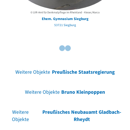
© LVR-Amt für Denkmalpflege im Rheinland - Kieser, Marco
Ehem. Gymnasium Siegburg
Eh
53721 Siegburg
Weitere Objekte
Preußische Staatsregierung
Weitere Objekte
Bruno Kleinpoppen
Weitere
Preußisches Neubauamt Gladbach-
Objekte
Rheydt