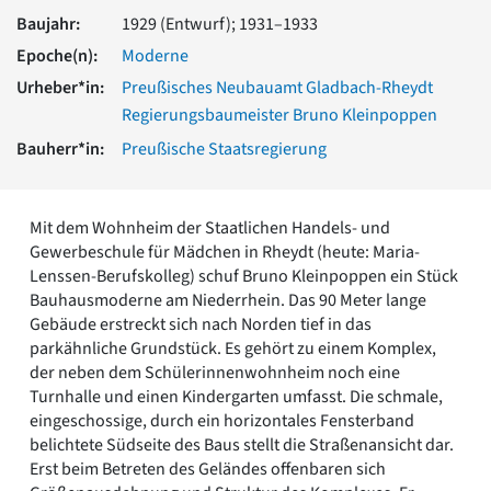
Romanik
Baujahr:
1929 (Entwurf); 1931–1933
Vorromanik
Epoche(n):
Moderne
Römische Antike
Urheber*in:
Preußisches Neubauamt Gladbach-Rheydt
Über uns
Regierungsbaumeister Bruno Kleinpoppen
Über baukunst-nrw
Bauherr*in:
Preußische Staatsregierung
Fachbeirat
Freunde & Förderer
Kontakt
Impressum
Mit dem Wohnheim der Staatlichen Handels- und
Datenschutz
Gewerbeschule für Mädchen in Rheydt (heute: Maria-
Lenssen-Berufskolleg) schuf Bruno Kleinpoppen ein Stück
Suchbegriff eingeben
Bauhausmoderne am Niederrhein. Das 90 Meter lange
Gebäude erstreckt sich nach Norden tief in das
parkähnliche Grundstück. Es gehört zu einem Komplex,
der neben dem Schülerinnenwohnheim noch eine
Turnhalle und einen Kindergarten umfasst. Die schmale,
eingeschossige, durch ein horizontales Fensterband
belichtete Südseite des Baus stellt die Straßenansicht dar.
Erst beim Betreten des Geländes offenbaren sich