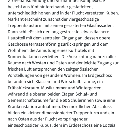
Größenausdehnung und Struktur des Komplexes. Er
besteht aus fünf hintereinander gestaffelten,
unterschiedlich hohen und in der Flucht versetzten Kuben.
Markant erscheint zunächst der viergeschossige
Treppenhausturm mit seinen gerasterten Glasfassaden.
Dann schließt sich der lang gestreckte, etwas flachere
Hauptteil mit dem zentralen Eingang an, dessen obere
Geschosse terrassenförmig zurückspringen und dem
Wohnheim die Anmutung eines Kurhotels mit
Sonnenbalkonen verleihen. Die Ausrichtung nahezu aller
Räume nach Westen und Osten und der leichte Zugang zur
frischen Luft entsprachen den zeitgenössischen
Vorstellungen von gesundem Wohnen. Im Erdgeschoss
befanden sich Klassen- und Wirtschaftsräume, ein
Frühstücksraum, Musikzimmer und Wintergarten,
während die oberen beiden Etagen Schlaf- und
Gemeinschaftsräume für die 60 Schülerinnen sowie eine
Krankenstation aufnahmen. Den nördlichen Abschluss
bilden ein kleiner dimensionierter Treppenturm und ein
nach Osten aus der Flucht vorspringender,
eingeschossiger Kubus, dem im Erdgeschoss eine Loggia