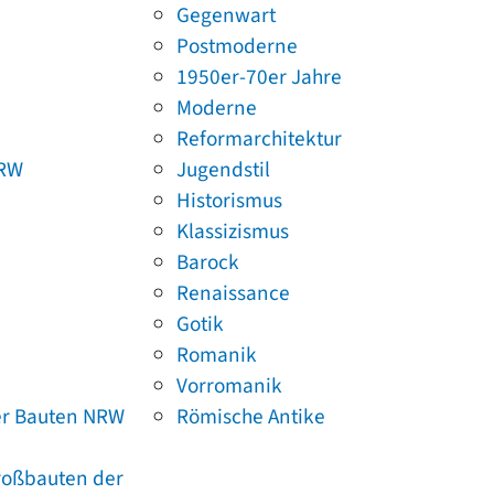
Gegenwart
Postmoderne
1950er-70er Jahre
Moderne
Reformarchitektur
NRW
Jugendstil
Historismus
Klassizismus
Barock
Renaissance
Gotik
Romanik
Vorromanik
er Bauten NRW
Römische Antike
Großbauten der