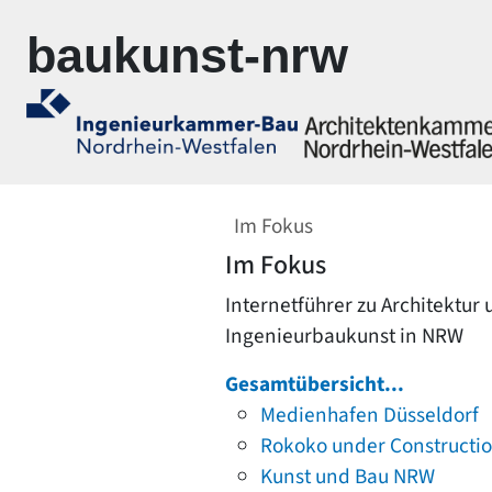
Zur Navigation springen
Zum Inhalt springen
baukunst-nrw
Im Fokus
Im Fokus
Internetführer zu Architektur
Ingenieurbaukunst in NRW
Gesamtübersicht...
Medienhafen Düsseldorf
Rokoko under Constructi
Kunst und Bau NRW