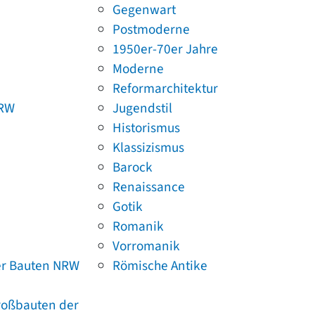
Gegenwart
Postmoderne
1950er-70er Jahre
Moderne
Reformarchitektur
NRW
Jugendstil
Historismus
Klassizismus
Barock
Renaissance
Gotik
Romanik
Vorromanik
er Bauten NRW
Römische Antike
Großbauten der