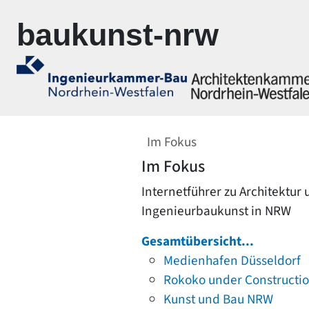
Zur Navigation springen
Zum Inhalt springen
baukunst-nrw
Im Fokus
Im Fokus
Internetführer zu Architektur
Ingenieurbaukunst in NRW
Gesamtübersicht...
Medienhafen Düsseldorf
Rokoko under Constructi
Kunst und Bau NRW