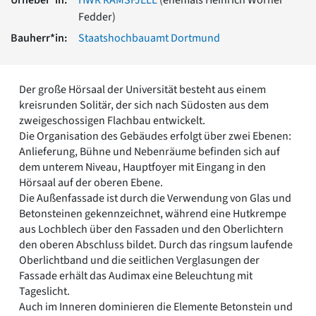
Romanik
Fedder)
Vorromanik
Bauherr*in:
Staatshochbauamt Dortmund
Römische Antike
Über uns
Über baukunst-nrw
Der große Hörsaal der Universität besteht aus einem
Fachbeirat
kreisrunden Solitär, der sich nach Südosten aus dem
Freunde & Förderer
zweigeschossigen Flachbau entwickelt.
Kontakt
Die Organisation des Gebäudes erfolgt über zwei Ebenen:
Impressum
Anlieferung, Bühne und Nebenräume befinden sich auf
Datenschutz
dem unterem Niveau, Hauptfoyer mit Eingang in den
Hörsaal auf der oberen Ebene.
Suchbegriff eingeben
Die Außenfassade ist durch die Verwendung von Glas und
Betonsteinen gekennzeichnet, während eine Hutkrempe
aus Lochblech über den Fassaden und den Oberlichtern
den oberen Abschluss bildet. Durch das ringsum laufende
Oberlichtband und die seitlichen Verglasungen der
Fassade erhält das Audimax eine Beleuchtung mit
Tageslicht.
Auch im Inneren dominieren die Elemente Betonstein und