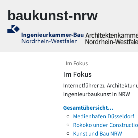
Zur Navigation springen
Zum Inhalt springen
baukunst-nrw
Im Fokus
Im Fokus
Internetführer zu Architektur
Ingenieurbaukunst in NRW
Gesamtübersicht...
Medienhafen Düsseldorf
Rokoko under Constructi
Kunst und Bau NRW