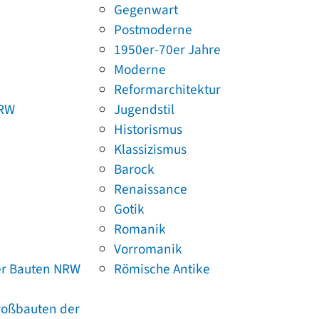
Gegenwart
Postmoderne
1950er-70er Jahre
Moderne
Reformarchitektur
NRW
Jugendstil
Historismus
Klassizismus
Barock
Renaissance
Gotik
Romanik
Vorromanik
er Bauten NRW
Römische Antike
Großbauten der