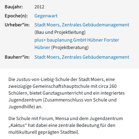
Romanik
Baujahr:
2012
Vorromanik
Epoche(n):
Gegenwart
Römische Antike
Urheber*in:
Stadt Moers, Zentrales Gebäudemanagement
Über uns
(Bau und Projektleitung)
Über baukunst-nrw
plus+ bauplanung GmbH Hübner Forster
Fachbeirat
Hübner
(Projektberatung)
Freunde & Förderer
Bauherr*in:
Stadt Moers, Zentrales Gebäudemanagement
Kontakt
Impressum
Datenschutz
Die Justus-von-Liebig-Schule der Stadt Moers, eine
Suchbegriff eingeben
zweizügige Gemeinschaftshauptschule mit circa 260
Schülern, bietet Ganztagsunterricht und ein integriertes
Jugendzentrum (Zusammenschluss von Schule und
Jugendhilfe) an.
Die Schule mit Forum, Mensa und dem Jugendzentrum
„Kaktus“ hat dabei eine zentrale Bedeutung für den
multikulturell geprägten Stadtteil.