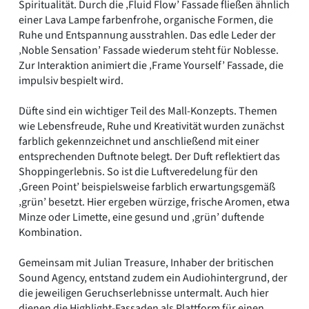
Spiritualität. Durch die ‚Fluid Flow’ Fassade fließen ähnlich
einer Lava Lampe farbenfrohe, organische Formen, die
Ruhe und Entspannung ausstrahlen. Das edle Leder der
‚Noble Sensation’ Fassade wiederum steht für Noblesse.
Zur Interaktion animiert die ‚Frame Yourself’ Fassade, die
impulsiv bespielt wird.
Düfte sind ein wichtiger Teil des Mall-Konzepts. Themen
wie Lebensfreude, Ruhe und Kreativität wurden zunächst
farblich gekennzeichnet und anschließend mit einer
entsprechenden Duftnote belegt. Der Duft reflektiert das
Shoppingerlebnis. So ist die Luftveredelung für den
‚Green Point’ beispielsweise farblich erwartungsgemäß
‚grün’ besetzt. Hier ergeben würzige, frische Aromen, etwa
Minze oder Limette, eine gesund und ‚grün’ duftende
Kombination.
Gemeinsam mit Julian Treasure, Inhaber der britischen
Sound Agency, entstand zudem ein Audiohintergrund, der
die jeweiligen Geruchserlebnisse untermalt. Auch hier
dienen die Highlight-Fassaden als Plattform für einen