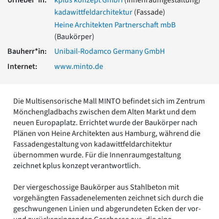
Romanik
kadawittfeldarchitektur
(Fassade)
Vorromanik
Heine Architekten Partnerschaft mbB
Römische Antike
(Baukörper)
Über uns
Bauherr*in:
Unibail-Rodamco Germany GmbH
Über baukunst-nrw
Internet:
www.minto.de
Fachbeirat
Freunde & Förderer
Kontakt
Die Multisensorische Mall MINTO befindet sich im Zentrum
Impressum
Mönchengladbachs zwischen dem Alten Markt und dem
Datenschutz
neuen Europaplatz. Errichtet wurde der Baukörper nach
Suchbegriff eingeben
Plänen von Heine Architekten aus Hamburg, während die
Fassadengestaltung von kadawittfeldarchitektur
übernommen wurde. Für die Innenraumgestaltung
zeichnet kplus konzept verantwortlich.
Der viergeschossige Baukörper aus Stahlbeton mit
vorgehängten Fassadenelementen zeichnet sich durch die
geschwungenen Linien und abgerundeten Ecken der vor-