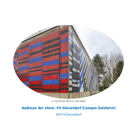
Weitere Objekte
der Urheber*innen
© SILVIA M. WOLF, LVR-ADR
Audimax der ehem. FH Düsseldorf (Campus Golzheim)
40474 Düsseldorf