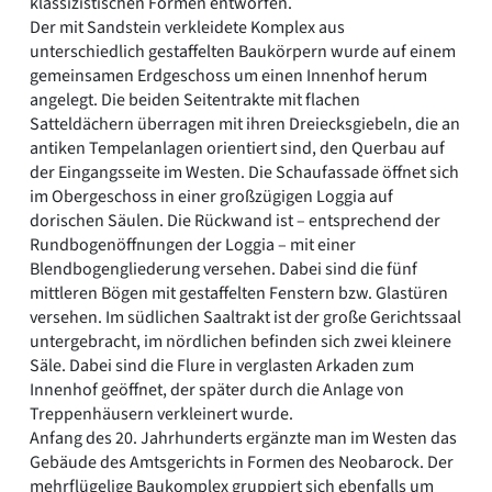
klassizistischen Formen entworfen.
Der mit Sandstein verkleidete Komplex aus
unterschiedlich gestaffelten Baukörpern wurde auf einem
gemeinsamen Erdgeschoss um einen Innenhof herum
angelegt. Die beiden Seitentrakte mit flachen
Satteldächern überragen mit ihren Dreiecksgiebeln, die an
antiken Tempelanlagen orientiert sind, den Querbau auf
der Eingangsseite im Westen. Die Schaufassade öffnet sich
im Obergeschoss in einer großzügigen Loggia auf
dorischen Säulen. Die Rückwand ist – entsprechend der
Rundbogenöffnungen der Loggia – mit einer
Blendbogengliederung versehen. Dabei sind die fünf
mittleren Bögen mit gestaffelten Fenstern bzw. Glastüren
versehen. Im südlichen Saaltrakt ist der große Gerichtssaal
untergebracht, im nördlichen befinden sich zwei kleinere
Säle. Dabei sind die Flure in verglasten Arkaden zum
Innenhof geöffnet, der später durch die Anlage von
Treppenhäusern verkleinert wurde.
Anfang des 20. Jahrhunderts ergänzte man im Westen das
Gebäude des Amtsgerichts in Formen des Neobarock. Der
mehrflügelige Baukomplex gruppiert sich ebenfalls um