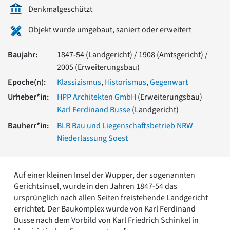
Romanik
Denkmalgeschützt
Vorromanik
Objekt wurde umgebaut, saniert oder erweitert
Römische Antike
Über uns
Baujahr:
1847-54 (Landgericht) / 1908 (Amtsgericht) /
Über baukunst-nrw
2005 (Erweiterungsbau)
Fachbeirat
Epoche(n):
Klassizismus
,
Historismus
,
Gegenwart
Freunde & Förderer
Kontakt
Urheber*in:
HPP Architekten GmbH
(Erweiterungsbau)
Impressum
Karl Ferdinand Busse
(Landgericht)
Datenschutz
Bauherr*in:
BLB Bau und Liegenschaftsbetrieb NRW
Suchbegriff eingeben
Niederlassung Soest
Auf einer kleinen Insel der Wupper, der sogenannten
Gerichtsinsel, wurde in den Jahren 1847-54 das
ursprünglich nach allen Seiten freistehende Landgericht
errichtet. Der Baukomplex wurde von Karl Ferdinand
Busse nach dem Vorbild von Karl Friedrich Schinkel in