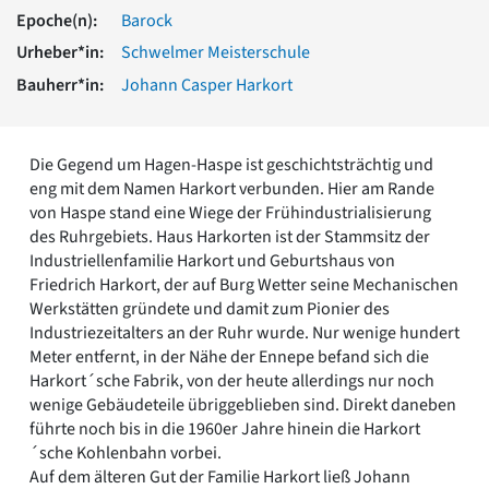
Romanik
Epoche(n):
Barock
Vorromanik
Urheber*in:
Schwelmer Meisterschule
Römische Antike
Bauherr*in:
Johann Casper Harkort
Über uns
Über baukunst-nrw
Fachbeirat
Die Gegend um Hagen-Haspe ist geschichtsträchtig und
Freunde & Förderer
eng mit dem Namen Harkort verbunden. Hier am Rande
Kontakt
von Haspe stand eine Wiege der Frühindustrialisierung
Impressum
des Ruhrgebiets. Haus Harkorten ist der Stammsitz der
Datenschutz
Industriellenfamilie Harkort und Geburtshaus von
Friedrich Harkort, der auf Burg Wetter seine Mechanischen
Suchbegriff eingeben
Werkstätten gründete und damit zum Pionier des
Industriezeitalters an der Ruhr wurde. Nur wenige hundert
Meter entfernt, in der Nähe der Ennepe befand sich die
Harkort´sche Fabrik, von der heute allerdings nur noch
wenige Gebäudeteile übriggeblieben sind. Direkt daneben
führte noch bis in die 1960er Jahre hinein die Harkort
´sche Kohlenbahn vorbei.
Auf dem älteren Gut der Familie Harkort ließ Johann