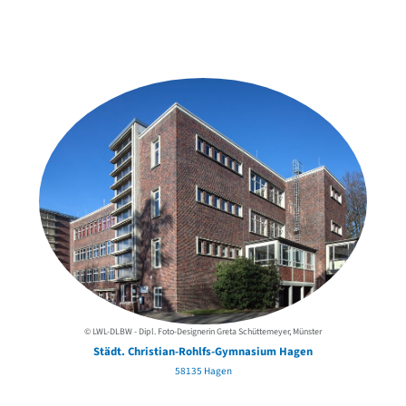
Weitere Objekte
in der Nähe
© LWL-DLBW - Dipl. Foto-Designerin Greta Schüttemeyer, Münster
Städt. Christian-Rohlfs-Gymnasium Hagen
58135 Hagen