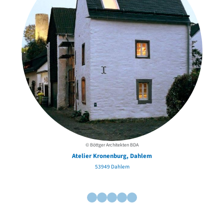
Au
© Böttger Architekten BDA
Atelier Kronenburg, Dahlem
53949 Dahlem