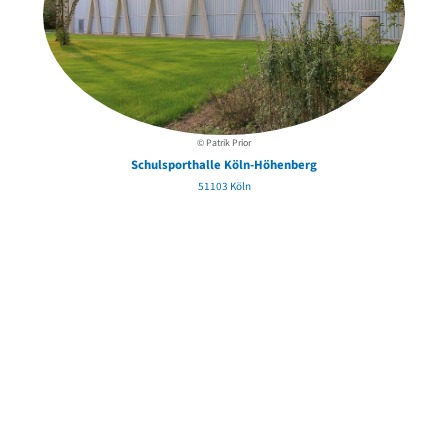
I
© Patrik Prior
Schulsporthalle Köln-Höhenberg
51103 Köln