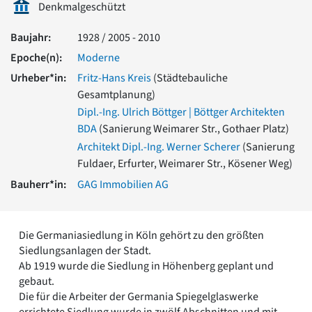
Denkmalgeschützt
Romanik
Vorromanik
Baujahr:
1928 / 2005 - 2010
Römische Antike
Epoche(n):
Moderne
Über uns
Urheber*in:
Fritz-Hans Kreis
(Städtebauliche
Über baukunst-nrw
Gesamtplanung)
Fachbeirat
Dipl.-Ing. Ulrich Böttger | Böttger Architekten
Freunde & Förderer
BDA
(Sanierung Weimarer Str., Gothaer Platz)
Kontakt
Impressum
Architekt Dipl.-Ing. Werner Scherer
(Sanierung
Datenschutz
Fuldaer, Erfurter, Weimarer Str., Kösener Weg)
Suchbegriff eingeben
Bauherr*in:
GAG Immobilien AG
Die Germaniasiedlung in Köln gehört zu den größten
Siedlungsanlagen der Stadt.
Ab 1919 wurde die Siedlung in Höhenberg geplant und
gebaut.
Die für die Arbeiter der Germania Spiegelglaswerke
errichtete Siedlung wurde in zwölf Abschnitten und mit