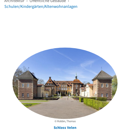
Architektur
›
Öffentliche Gebäude
›
Schulen/Kindergärten/Altenwohnanlagen
Weitere Objekte
in der Nähe
© Robbin, Thomas
Schloss Velen