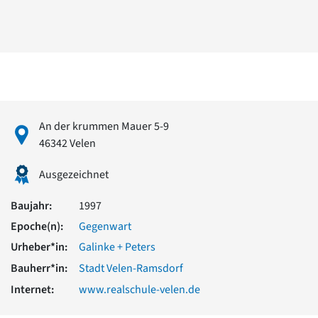
David Chipperfield
Harald Deilmann
Gottfried Böhm
Schneider von Esleben
Peter Behrens
Auszeichnung vorbildlicher Bauten NRW 2020
Big Beautiful Buildings (Großbauten der Nachkriegszeit)
Epochen
An der krummen Mauer 5-9
Gesamtübersicht...
46342 Velen
Gegenwart
Postmoderne
Ausgezeichnet
1950er-70er Jahre
Moderne
Baujahr:
1997
Reformarchitektur
Epoche(n):
Gegenwart
Jugendstil
Urheber*in:
Galinke + Peters
Historismus
Klassizismus
Bauherr*in:
Stadt Velen-Ramsdorf
Barock
Internet:
www.realschule-velen.de
Renaissance
Gotik