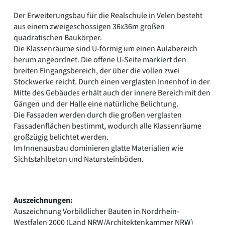
Romanik
Der Erweiterungsbau für die Realschule in Velen besteht
Vorromanik
aus einem zweigeschossigen 36x36m großen
Römische Antike
quadratischen Baukörper.
Über uns
Die Klassenräume sind U-förmig um einen Aulabereich
herum angeordnet. Die offene U-Seite markiert den
Über baukunst-nrw
breiten Eingangsbereich, der über die vollen zwei
Fachbeirat
Stockwerke reicht. Durch einen verglasten Innenhof in der
Freunde & Förderer
Mitte des Gebäudes erhält auch der innere Bereich mit den
Kontakt
Gängen und der Halle eine natürliche Belichtung.
Impressum
Die Fassaden werden durch die großen verglasten
Datenschutz
Fassadenflächen bestimmt, wodurch alle Klassenräume
Suchbegriff eingeben
großzügig belichtet werden.
Im Innenausbau dominieren glatte Materialien wie
Sichtstahlbeton und Natursteinböden.
Auszeichnungen:
Auszeichnung Vorbildlicher Bauten in Nordrhein-
Westfalen 2000 (Land NRW/Architektenkammer NRW)