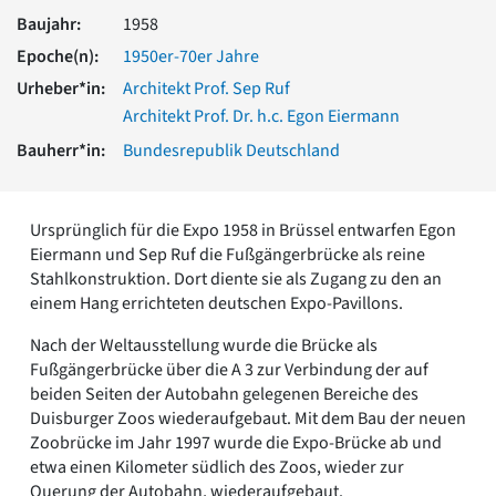
Romanik
Baujahr:
1958
Vorromanik
Epoche(n):
1950er-70er Jahre
Römische Antike
Urheber*in:
Architekt Prof. Sep Ruf
Über uns
Architekt Prof. Dr. h.c. Egon Eiermann
Über baukunst-nrw
Bauherr*in:
Bundesrepublik Deutschland
Fachbeirat
Freunde & Förderer
Kontakt
Impressum
Ursprünglich für die Expo 1958 in Brüssel entwarfen Egon
Datenschutz
Eiermann und Sep Ruf die Fußgängerbrücke als reine
Stahlkonstruktion. Dort diente sie als Zugang zu den an
Suchbegriff eingeben
einem Hang errichteten deutschen Expo-Pavillons.
Nach der Weltausstellung wurde die Brücke als
Fußgängerbrücke über die A 3 zur Verbindung der auf
beiden Seiten der Autobahn gelegenen Bereiche des
Duisburger Zoos wiederaufgebaut. Mit dem Bau der neuen
Zoobrücke im Jahr 1997 wurde die Expo-Brücke ab und
etwa einen Kilometer südlich des Zoos, wieder zur
Querung der Autobahn, wiederaufgebaut.