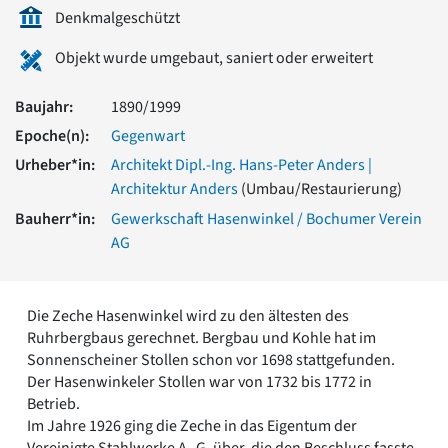
Romanik
Denkmalgeschützt
Vorromanik
Objekt wurde umgebaut, saniert oder erweitert
Römische Antike
Über uns
Baujahr:
1890/1999
Über baukunst-nrw
Epoche(n):
Gegenwart
Fachbeirat
Freunde & Förderer
Urheber*in:
Architekt Dipl.-Ing. Hans-Peter Anders |
Kontakt
Architektur Anders
(Umbau/Restaurierung)
Impressum
Bauherr*in:
Gewerkschaft Hasenwinkel / Bochumer Verein
Datenschutz
AG
Suchbegriff eingeben
Die Zeche Hasenwinkel wird zu den ältesten des
Ruhrbergbaus gerechnet. Bergbau und Kohle hat im
Sonnenscheiner Stollen schon vor 1698 stattgefunden.
Der Hasenwinkeler Stollen war von 1732 bis 1772 in
Betrieb.
Im Jahre 1926 ging die Zeche in das Eigentum der
Vereinigte Stahlwerke A.-G. über, die den Beschluss fasste,