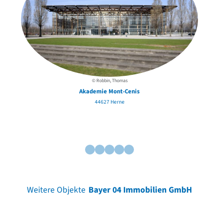
© Robbin, Thomas
Akademie Mont-Cenis
A
44627 Herne
Weitere Objekte
Bayer 04 Immobilien GmbH