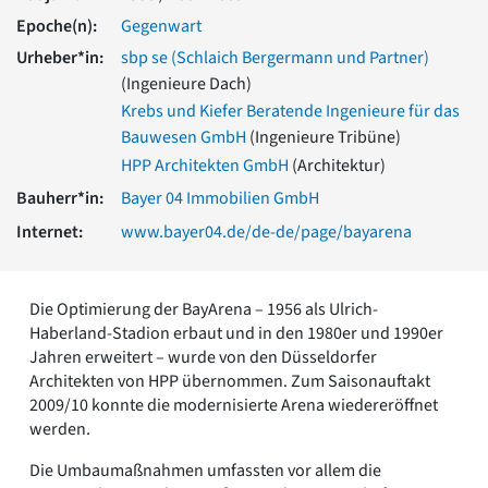
Romanik
Epoche(n):
Gegenwart
Vorromanik
Urheber*in:
sbp se (Schlaich Bergermann und Partner)
Römische Antike
(Ingenieure Dach)
Über uns
Krebs und Kiefer Beratende Ingenieure für das
Über baukunst-nrw
Bauwesen GmbH
(Ingenieure Tribüne)
Fachbeirat
HPP Architekten GmbH
(Architektur)
Freunde & Förderer
Bauherr*in:
Bayer 04 Immobilien GmbH
Kontakt
Impressum
Internet:
www.bayer04.de/de-de/page/bayarena
Datenschutz
Suchbegriff eingeben
Die Optimierung der BayArena – 1956 als Ulrich-
Haberland-Stadion erbaut und in den 1980er und 1990er
Jahren erweitert – wurde von den Düsseldorfer
Architekten von HPP übernommen. Zum Saisonauftakt
2009/10 konnte die modernisierte Arena wiedereröffnet
werden.
Die Umbaumaßnahmen umfassten vor allem die