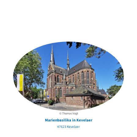
Weitere Objekte
der Urheber*innen
© Thomas Vogt
Marienbasilika in Kevelaer
47623 Kevelaer