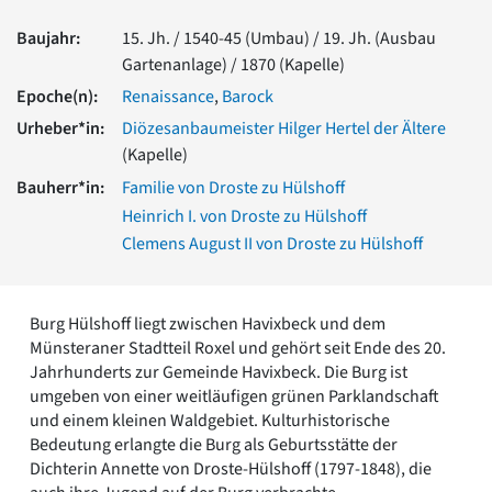
Romanik
Baujahr:
15. Jh. / 1540-45 (Umbau) / 19. Jh. (Ausbau
Vorromanik
Gartenanlage) / 1870 (Kapelle)
Römische Antike
Epoche(n):
Renaissance
,
Barock
Über uns
Urheber*in:
Diözesanbaumeister Hilger Hertel der Ältere
Über baukunst-nrw
(Kapelle)
Fachbeirat
Freunde & Förderer
Bauherr*in:
Familie von Droste zu Hülshoff
Kontakt
Heinrich I. von Droste zu Hülshoff
Impressum
Clemens August II von Droste zu Hülshoff
Datenschutz
Suchbegriff eingeben
Burg Hülshoff liegt zwischen Havixbeck und dem
Münsteraner Stadtteil Roxel und gehört seit Ende des 20.
Jahrhunderts zur Gemeinde Havixbeck. Die Burg ist
umgeben von einer weitläufigen grünen Parklandschaft
und einem kleinen Waldgebiet. Kulturhistorische
Bedeutung erlangte die Burg als Geburtsstätte der
Dichterin Annette von Droste-Hülshoff (1797-1848), die