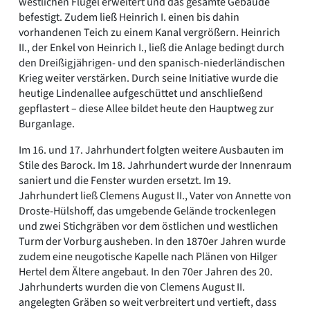
westlichen Flügel erweitert und das gesamte Gebäude
befestigt. Zudem ließ Heinrich I. einen bis dahin
vorhandenen Teich zu einem Kanal vergrößern. Heinrich
II., der Enkel von Heinrich I., ließ die Anlage bedingt durch
den Dreißigjährigen- und den spanisch-niederländischen
Krieg weiter verstärken. Durch seine Initiative wurde die
heutige Lindenallee aufgeschüttet und anschließend
gepflastert – diese Allee bildet heute den Hauptweg zur
Burganlage.
Im 16. und 17. Jahrhundert folgten weitere Ausbauten im
Stile des Barock. Im 18. Jahrhundert wurde der Innenraum
saniert und die Fenster wurden ersetzt. Im 19.
Jahrhundert ließ Clemens August II., Vater von Annette von
Droste-Hülshoff, das umgebende Gelände trockenlegen
und zwei Stichgräben vor dem östlichen und westlichen
Turm der Vorburg ausheben. In den 1870er Jahren wurde
zudem eine neugotische Kapelle nach Plänen von Hilger
Hertel dem Ältere angebaut. In den 70er Jahren des 20.
Jahrhunderts wurden die von Clemens August II.
angelegten Gräben so weit verbreitert und vertieft, dass