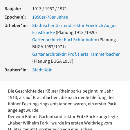
Romanik
Baujahr:
1913 / 1957 / 1971
Vorromanik
Epoche(n):
1950er-70er Jahre
Römische Antike
Urheber*in:
Städtischer Gartendirektor Friedrich August
Über uns
Ernst Encke
(Planung 1913 /1920)
Über baukunst-nrw
Gartenarchitekt Kurt Schönbohm
(Planung
Fachbeirat
BUGA 1957/1971)
Freunde & Förderer
Kontakt
Gartenarchitektin Prof. Herta Hammerbacher
Impressum
(Planung BUGA 1957)
Datenschutz
Bauherr*in:
Stadt Köln
Suchbegriff eingeben
Die Geschichte des Kölner Rheinparks beginnt im Jahr
1913, als auf Brachflächen, die nach der Schleifung des
Kölner Festungsrings entstanden waren, ein erster Park
angelegt wurde.
Der vom Kölner Gartenbaudirektor Fritz Encke angelegte
„Kaiser Wilhelm Park“ wurde im ersten Weltkrieg vom
Millitär genutzt, später auch von englischen