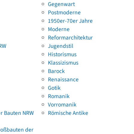
Gegenwart
Postmoderne
1950er-70er Jahre
Moderne
Reformarchitektur
NRW
Jugendstil
Historismus
Klassizismus
Barock
Renaissance
Gotik
Romanik
Vorromanik
er Bauten NRW
Römische Antike
Großbauten der