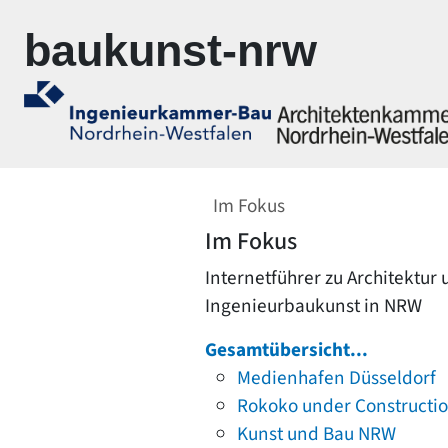
Zur Navigation springen
Zum Inhalt springen
baukunst-nrw
Im Fokus
Im Fokus
Internetführer zu Architektur
Ingenieurbaukunst in NRW
Gesamtübersicht...
Medienhafen Düsseldorf
Rokoko under Constructi
Kunst und Bau NRW