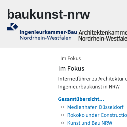
Zur Navigation springen
Zum Inhalt springen
baukunst-nrw
Im Fokus
Im Fokus
Internetführer zu Architektur
Ingenieurbaukunst in NRW
Gesamtübersicht...
Medienhafen Düsseldorf
Rokoko under Constructi
Kunst und Bau NRW