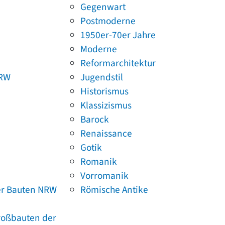
Gegenwart
Postmoderne
1950er-70er Jahre
Moderne
Reformarchitektur
NRW
Jugendstil
Historismus
Klassizismus
Barock
Renaissance
Gotik
Romanik
Vorromanik
er Bauten NRW
Römische Antike
Großbauten der