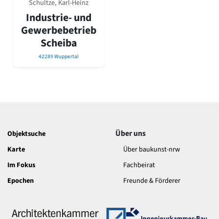
Schultze, Karl-Heinz
David Chipperfield
Harald Deilmann
Industrie- und
Gottfried Böhm
Gewerbebetrieb
Schneider von Esleben
Scheiba
Peter Behrens
Auszeichnung vorbildlicher Bauten NRW 2020
42289 Wuppertal
Big Beautiful Buildings (Großbauten der Nachkriegszeit)
Epochen
Gesamtübersicht...
Gegenwart
Postmoderne
1950er-70er Jahre
Über uns
Objektsuche
Moderne
Karte
Über baukunst-nrw
Reformarchitektur
Jugendstil
Im Fokus
Fachbeirat
Historismus
Epochen
Freunde & Förderer
Klassizismus
Barock
Renaissance
Gotik