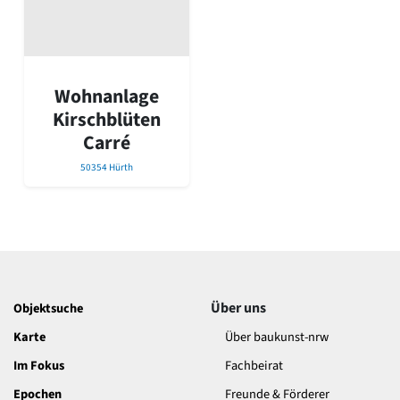
David Chipperfield
Harald Deilmann
Gottfried Böhm
Schneider von Esleben
Peter Behrens
Wohnanlage
Auszeichnung vorbildlicher Bauten NRW 2020
Kirschblüten
Big Beautiful Buildings (Großbauten der Nachkriegszeit)
Carré
Epochen
50354 Hürth
Gesamtübersicht...
Gegenwart
Postmoderne
1950er-70er Jahre
Moderne
Reformarchitektur
Jugendstil
Über uns
Objektsuche
Historismus
Klassizismus
Karte
Über baukunst-nrw
Barock
Im Fokus
Fachbeirat
Renaissance
Epochen
Gotik
Freunde & Förderer